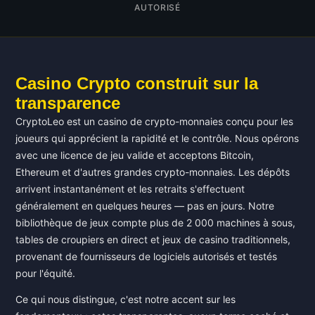
AUTORISÉ
Casino Crypto construit sur la
transparence
CryptoLeo est un casino de crypto-monnaies conçu pour les
joueurs qui apprécient la rapidité et le contrôle. Nous opérons
avec une licence de jeu valide et acceptons Bitcoin,
Ethereum et d'autres grandes crypto-monnaies. Les dépôts
arrivent instantanément et les retraits s'effectuent
généralement en quelques heures — pas en jours. Notre
bibliothèque de jeux compte plus de 2 000 machines à sous,
tables de croupiers en direct et jeux de casino traditionnels,
provenant de fournisseurs de logiciels autorisés et testés
pour l'équité.
Ce qui nous distingue, c'est notre accent sur les