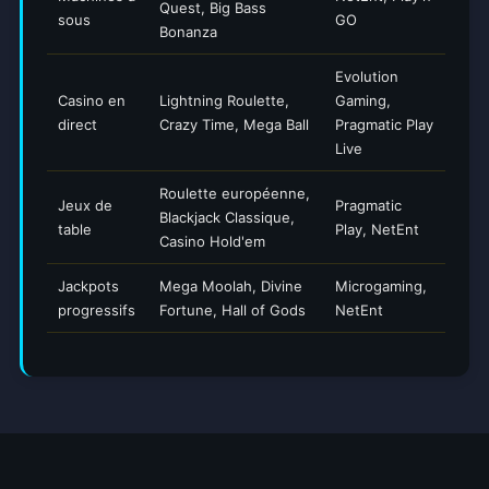
Quest, Big Bass
sous
GO
Bonanza
Evolution
Casino en
Lightning Roulette,
Gaming,
direct
Crazy Time, Mega Ball
Pragmatic Play
Live
Roulette européenne,
Jeux de
Pragmatic
Blackjack Classique,
table
Play, NetEnt
Casino Hold'em
Jackpots
Mega Moolah, Divine
Microgaming,
progressifs
Fortune, Hall of Gods
NetEnt