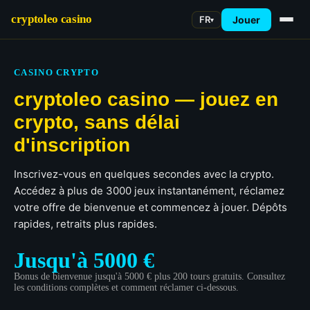
cryptoleo casino
FR
Jouer
▾
CASINO CRYPTO
cryptoleo casino — jouez en
crypto, sans délai
d'inscription
Inscrivez-vous en quelques secondes avec la crypto.
Accédez à plus de 3000 jeux instantanément, réclamez
votre offre de bienvenue et commencez à jouer. Dépôts
rapides, retraits plus rapides.
Jusqu'à 5000 €
Bonus de bienvenue jusqu'à 5000 € plus 200 tours gratuits. Consultez
les conditions complètes et comment réclamer ci-dessous.