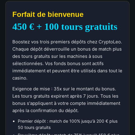
Forfait de bienvenue
450 € + 100 tours gratuits
Boostez vos trois premiers dépôts chez CryptoLeo.
Chaque dépôt déverrouille un bonus de match plus
des tours gratuits sur les machines à sous
sélectionnées. Vos fonds bonus sont actifs
immédiatement et peuvent être utilisés dans tout le
casino.
Exigence de mise : 35x sur le montant du bonus.
Les tours gratuits expirent après 7 jours. Tous les
bonus s'appliquent à votre compte immédiatement
après la confirmation du dépôt.
Premier dépôt : match de 100% jusqu'à 200 € plus
50 tours gratuits